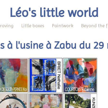
Léo's little world
raving
Little boxes
Paintwork
Beyond the 
ps à l'usine à Zabu du 2