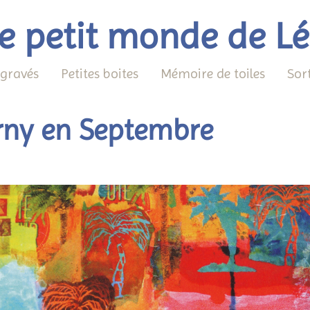
e petit monde de L
 gravés
Petites boites
Mémoire de toiles
Sor
erny en Septembre